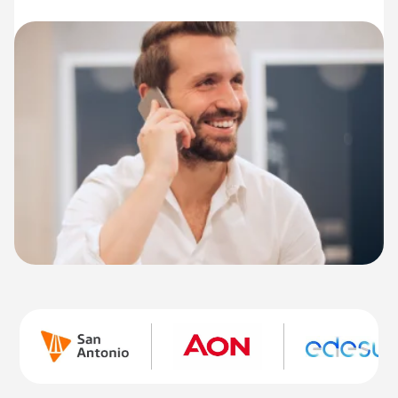
• Descuentos en chequeos preventivos de salud en el
Sanatorio Finochietto
• Asistencia al viajero y medicina pre-viaje
• Reintegros en gastos ortopédicos, ortodoncia y sesiones
de kinesiología a domicilio
• Cobertura por pérdida o rotura de cristales o lentes
• Asistencia de personal especializado
Conocé más